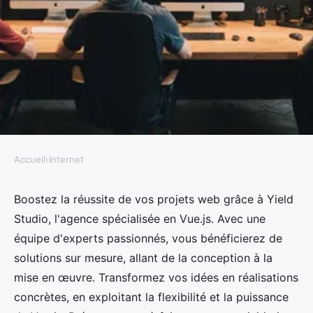
Accueil
›
Internet
INTERNET
Élevez vos projets web avec
Boostez la réussite de vos projets web grâce à Yield
Studio, l'agence spécialisée en Vue.js. Avec une
l'agence vue js yield studio
équipe d'experts passionnés, vous bénéficierez de
solutions sur mesure, allant de la conception à la
Yasmine
•
30 octobre 2024
•
10 min de lecture
mise en œuvre. Transformez vos idées en réalisations
concrètes, en exploitant la flexibilité et la puissance