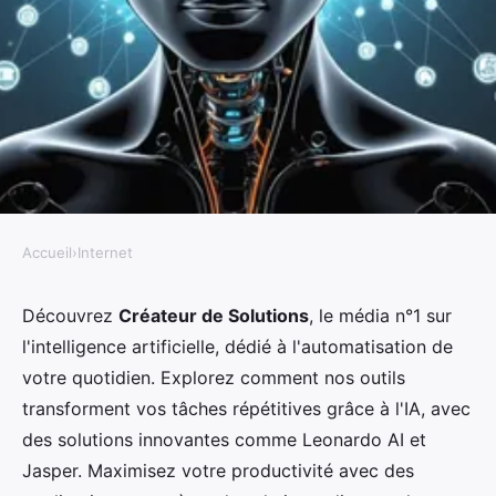
Accueil
›
Internet
INTERNET
Découvrez le n°1 des medias sur
Découvrez
Créateur de Solutions
, le média n°1 sur
l'intelligence artificielle, dédié à l'automatisation de
l'intelligence artificielle -
votre quotidien. Explorez comment nos outils
createur de solutions pour
transforment vos tâches répétitives grâce à l'IA, avec
automatiser votre quotidien
des solutions innovantes comme Leonardo AI et
Jasper. Maximisez votre productivité avec des
Yasmine
•
24 juillet 2024
•
3 min de lecture