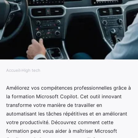
Accueil
›
High tech
HIGH TECH
Optimisez vos compétences avec
Améliorez vos compétences professionnelles grâce à
la formation Microsoft Copilot. Cet outil innovant
la formation microsoft copilot
transforme votre manière de travailler en
automatisant les tâches répétitives et en améliorant
Yasmine
•
14 novembre 2024
•
10 min de lecture
votre productivité. Découvrez comment cette
formation peut vous aider à maîtriser Microsoft