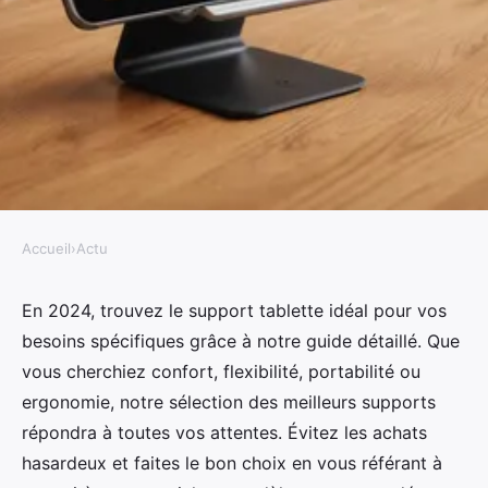
Accueil
›
Actu
ACTU
Guide d'achat du meilleur
En 2024, trouvez le support tablette idéal pour vos
besoins spécifiques grâce à notre guide détaillé. Que
support tablette pour 2024
vous cherchiez confort, flexibilité, portabilité ou
ergonomie, notre sélection des meilleurs supports
Yasmine
•
10 juillet 2024
•
3 min de lecture
répondra à toutes vos attentes. Évitez les achats
hasardeux et faites le bon choix en vous référant à