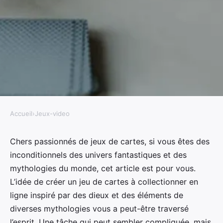
Accueil
›
Jeux-video
JEUX-VIDEO
Quelle approche pour
Chers passionnés de jeux de cartes, si vous êtes des
inconditionnels des univers fantastiques et des
développer un jeu de cartes à
mythologies du monde, cet article est pour vous.
collectionner en ligne basé sur
L’idée de créer un jeu de cartes à collectionner en
des mythologies du monde?
ligne inspiré par des dieux et des éléments de
diverses mythologies vous a peut-être traversé
Yasmine
•
8 avril 2024
•
8 min de lecture
l’esprit. Une tâche qui peut sembler compliquée, mais